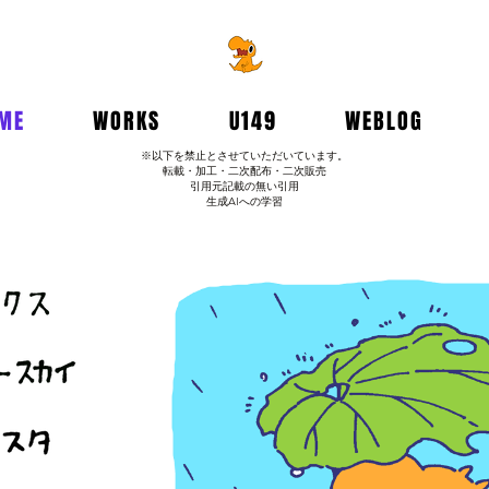
ME
WORKS
U149
WEBLOG
※以下を禁止とさせていただいています。
転載・加工・二次配布・二次販売
引用元記載の無い引用
生成AIへの学習