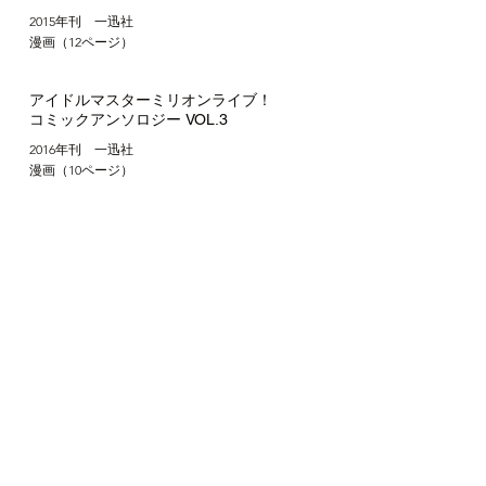
2015年刊 一迅社
​漫画（12ページ）
アイドルマスターミリオンライブ！
コミックアンソロジー VOL.3
2016年刊 一迅社
​漫画（10ページ）
​芝野郷太
（別名義）
​山守の魍魎たち
第85回新人漫画賞 佳作
マガジンSPECIAL 2011年1月号 掲載
​ドラゴンコレクション 竜を統べるもの
2011年～2012年 週刊少年マガジン連載
原作：金城宗幸
​全6巻 講談社