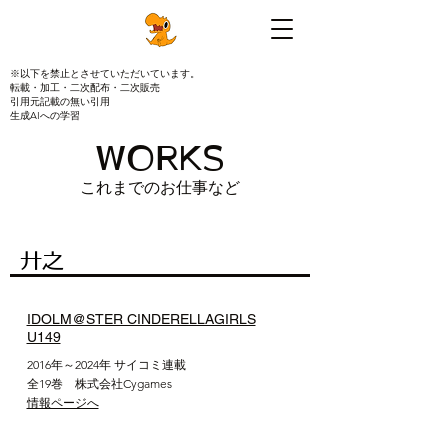
※以下を禁止とさせていただいています。
転載・加工・二次配布・二次販売
引用元記載の無い引用
生成AIへの学習
​WORKS
​これまでのお仕事など
​廾之
IDOLM@STER CINDERELLAGIRLS
U149
​2016年～2024年 サイコミ連載
全19巻 株式会社Cygames
​情報ページへ